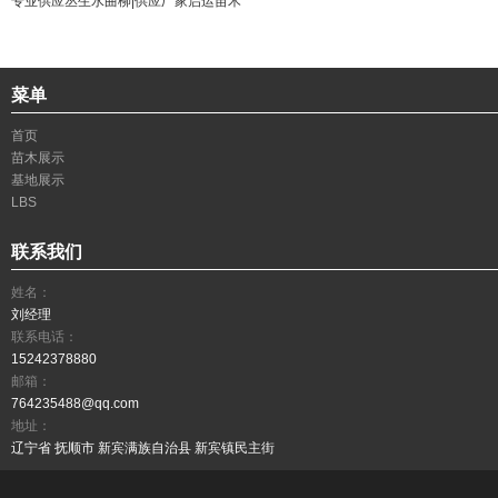
专业供应丛生水曲柳|供应厂家启运苗木
菜单
首页
苗木展示
基地展示
LBS
联系我们
姓名：
刘经理
联系电话：
15242378880
邮箱：
764235488@qq.com
地址：
辽宁省 抚顺市 新宾满族自治县 新宾镇民主街