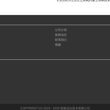
专业供应河北丛生五角枫|内蒙五角枫就
公司介绍
新闻动态
联系我们
视频
COPYRIGHT (©) 2018 - 2026 抚顺启运苗木有限公司