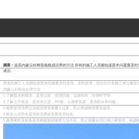
首页
公司介绍
苗木展示
新闻动态
摘要：
提高内蒙云杉树苗栽植成活率的方法 所有的施工人员都知道苗木问题要及时
成活。
基地展示
所有的施工人员都知道苗木问题要及时发现，及时处理，但往往许多施工单位都是
联系我们
内蒙云杉树苗处理方法
1.了解苗木的情况，是否山苗，泥球巨细，运送时间，培养时节等。
LBS
2.了解土方情况，是否深土层，PH值，土壤密实度，是否积水等问题。
3.检查是否培养过深或泥球表面覆土过多，防止构成根系窒息逝世。
视频
4.检查大型乔木是否有支撑或支撑是否结实。
5.检查树杆及枝条是否有破损或修剪方法不妥，防止病菌从伤口倾入树体内，构成