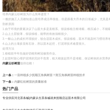
培养内蒙云杉树苗为什么简单逝世？
一般的施工人员都知道山苗培养成活率很低，但是跟着大乔木的日渐减少，尤其是
剖析原因
1.由于环境的要素决议了山苗大多是直根系。假设移植主根堵截，根压减小，不能
2.山上土层较薄，假设移植，能带的有效须根很少。
3.一般山上的成长环境较好，较合适苗木成长。假设移植，苗木不能及时习惯培养
4.山上的土壤多混有石块，所以苗木起挖，打泥球技术难度很大。
处理方法
1.移植前半年先做好切根和树冠修剪作业。
2.起苗时留心维护泥球的完好不危害，粗大根拔起而不是堵截，保证树体的水营养
内蒙云杉树苗
值得信赖！
上一条：
一亩种植多少抚顺五角枫树苗？附五角枫树苗种植技术
下一条：
内蒙红松树苗的质量标准
热门产品
专业供应河北茶条槭|内蒙从生茶条槭就来抚顺启运苗木有限公司