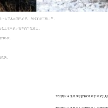
单个大乔木苗圃已难觅，所以不得不用山苗。
吸收土壤中的水营养而导致逝世。
地的环境。
的流失。
专业供应河北红豆杉|内蒙红豆杉就来抚