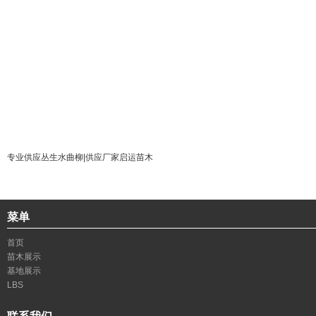
专业供应丛生水曲柳|供应厂家启运苗木
菜单
首页
苗木展示
基地展示
LBS