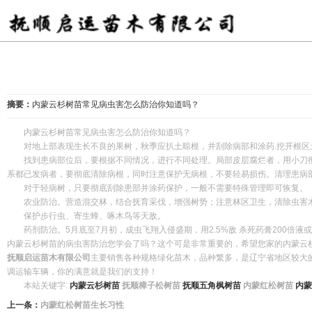
摘要：
内蒙云杉树苗常见病虫害怎么防治你知道吗？
内蒙云杉树苗常见病虫害怎么防治你知道吗？
对地上部表现生长不良的果树，秋季应扒土晾根，并刮除病部和涂药.挖开根区
找到患病部位后，要根据不同情况，进行不同处理。局部皮层腐烂者，用小刀彻
系都已发病者，要彻底清除病根，同时注意保护无病根，不要轻易损伤。清理患病
对于轻病树，只要彻底刮除患部并涂药保护，一般不需要特殊管理即可恢复。
农业防治。营造混交林，结合抚育采伐，增强树势；注意林区卫生，清除虫害木
保护步行虫、寄生蜂、啄木鸟等天敌。
药剂防治。5月底至7月初，成虫飞翔入侵盛期，用2.5%敌 杀死药膏200倍液或
内蒙云杉树苗的病虫害防治您学会了吗？这个可是非常重要的，希望您家的
内蒙云
抚顺启运苗木有限公司
主要销售各种规格绿化苗木，品种繁多，是辽宁省地区较大
调运输车辆，你的满意就是我们的支持！
本站关键字:
内蒙云杉树苗
抚顺樟子松树苗
抚顺五角枫树苗
内蒙红松树苗
内蒙
上一条：
内蒙红松树苗生长习性