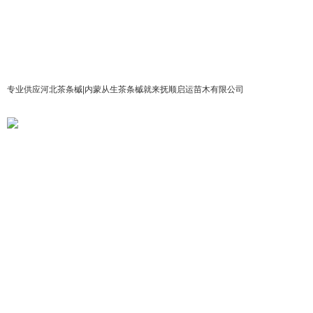
专业供应河北茶条槭|内蒙从生茶条槭就来抚顺启运苗木有限公司