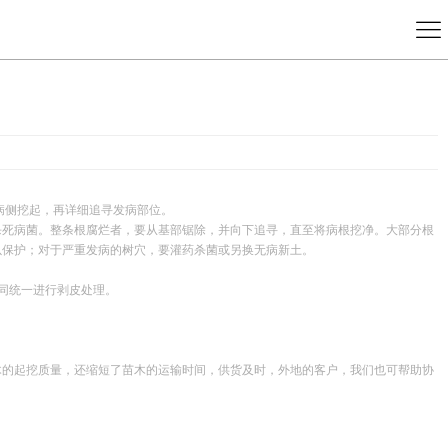
病侧挖起，再详细追寻发病部位。
死病菌。整条根腐烂者，要从基部锯除，并向下追寻，直至将病根挖净。大部分根
以保护；对于严重发病的树穴，要灌药杀菌或另换无病新土。
同统一进行剥皮处理。
木的起挖质量，还缩短了苗木的运输时间，供货及时，外地的客户，我们也可帮助协