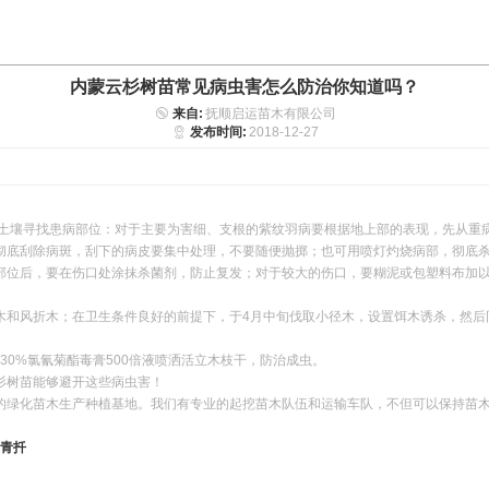
内蒙云杉树苗常见病虫害怎么防治你知道吗？
来自:
抚顺启运苗木有限公司
发布时间:
2018-12-27
土壤寻找患病部位：对于主要为害细、支根的紫纹羽病要根据地上部的表现，先从重
底刮除病斑，刮下的病皮要集中处理，不要随便抛掷；也可用喷灯灼烧病部，彻底杀
部位后，要在伤口处涂抹杀菌剂，防止复发；对于较大的伤口，要糊泥或包塑料布加
和风折木；在卫生条件良好的前提下，于4月中旬伐取小径木，设置饵木诱杀，然后
30%氯氰菊酯毒膏500倍液喷洒活立木枝干，防治成虫。
杉树苗能够避开这些病虫害！
的绿化苗木生产种植基地。我们有专业的起挖苗木队伍和运输车队，不但可以保持苗
青扦